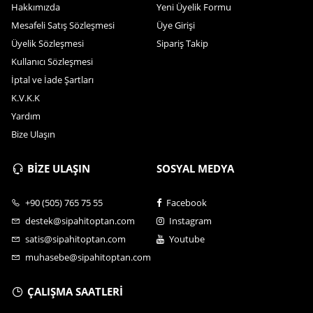
Hakkımızda
Yeni Üyelik Formu
Mesafeli Satış Sözleşmesi
Üye Girişi
Üyelik Sözleşmesi
Sipariş Takip
Kullanıcı Sözleşmesi
İptal ve İade Şartları
K.V.K.K
Yardım
Bize Ulaşın
BİZE ULAŞIN
SOSYAL MEDYA
+90 (505) 765 75 55
Facebook
destek@sipahitoptan.com
Instagram
satis@sipahitoptan.com
Youtube
muhasebe@sipahitoptan.com
ÇALIŞMA SAATLERİ