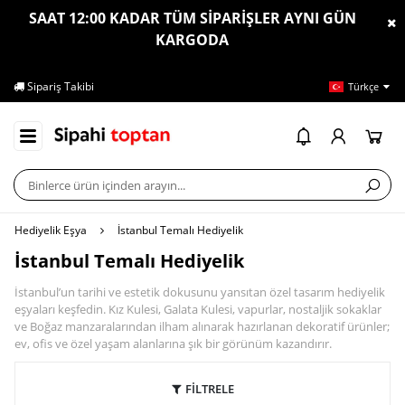
SAAT 12:00 KADAR TÜM SİPARİŞLER AYNI GÜN
KARGODA
Sipariş Takibi
İletişim
Ya
Türkçe
Hediyelik Eşya
İstanbul Temalı Hediyelik
İstanbul Temalı Hediyelik
İstanbul’un tarihi ve estetik dokusunu yansıtan özel tasarım hediyelik
eşyaları keşfedin. Kız Kulesi, Galata Kulesi, vapurlar, nostaljik sokaklar
ve Boğaz manzaralarından ilham alınarak hazırlanan dekoratif ürünler;
ev, ofis ve özel yaşam alanlarına şık bir görünüm kazandırır.
FİLTRELE