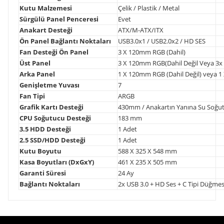
Kutu Malzemesi
Çelik / Plastik / Metal
Sürgülü Panel Penceresi
Evet
Anakart Desteği
ATX/M-ATX/ITX
Ön Panel Bağlantı Noktaları
USB3.0x1 / USB2.0x2 / HD SES
Fan Desteği Ön Panel
3 X 120mm RGB (Dahil)
Üst Panel
3 X 120mm RGB(Dahil Değil Veya 3x 
Arka Panel
1 X 120mm RGB (Dahil Değil) veya 1 
Genişletme Yuvası
7
Fan Tipi
ARGB
Grafik Kartı Desteği
430mm / Anakartın Yanına Su Soğut
CPU Soğutucu Desteği
183 mm
3.5 HDD Desteği
1 Adet
2.5 SSD/HDD Desteği
1 Adet
Kutu Boyutu
588 X 325 X 548 mm
Kasa Boyutları (DxGxY)
461 X 235 X 505 mm
Garanti Süresi
24 Ay
Bağlantı Noktaları
2x USB 3.0 + HD Ses + C Tipi Düğmes