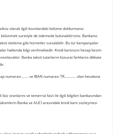
ksiksiz olarak ilgili kısımlardaki bölüme doldurmanız
ne bölünmek suretiyle de ödemede bulunabilirsiniz. Bankanız
taksit öteleme gibi hizmetler sunulabilir. Bu tür kampanyalar
lar hakkında bilgi verilmektedir. Kredi kartınızın hesap kesim
ıtılacaktır. Banka taksit tutarlarını küsurat farklarını dikkate
ir.
p numarası ....... ve IBAN numarası TR............. olan hesabına
faiz oranlarını ve temerrüt faizi ile ilgili bilgileri bankasından
 hükümlerin Banka ve ALICI arasındaki kredi kartı sözleşmesi
nu olan ürünün çeşitli sebeplerle tedarik edilememesi veya