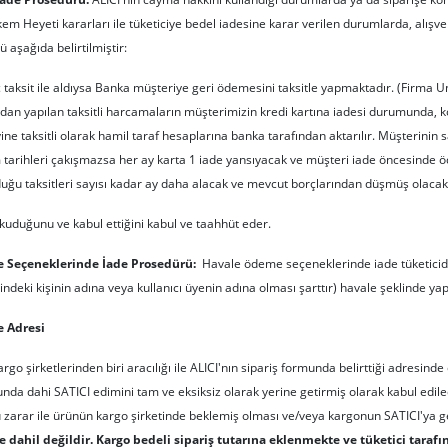
em Heyeti kararları ile tüketiciye bedel iadesine karar verilen durumlarda, alışveri
 aşağıda belirtilmiştir:
taksit ile aldıysa Banka müşteriye geri ödemesini taksitle yapmaktadır. (Firma U
ndan yapılan taksitli harcamaların müşterimizin kredi kartına iadesi durumunda
 yine taksitli olarak hamil taraf hesaplarına banka tarafından aktarılır. Müşterinin s
 tarihleri çakışmazsa her ay karta 1 iade yansıyacak ve müşteri iade öncesinde ödem
ğu taksitleri sayısı kadar ay daha alacak ve mevcut borçlarından düşmüş olacakt
kuduğunu ve kabul ettiğini kabul ve taahhüt eder.
e Seçeneklerinde İade Prosedürü:
Havale ödeme seçeneklerinde iade tüketiciden 
ndeki kişinin adına veya kullanıcı üyenin adına olması şarttır) havale şeklinde yapı
e Adresi
rgo şirketlerinden biri aracılığı ile ALICI'nın sipariş formunda belirttiği adresind
 dahi SATICI edimini tam ve eksiksiz olarak yerine getirmiş olarak kabul edilec
 zarar ile ürünün kargo şirketinde beklemiş olması ve/veya kargonun SATICI'ya ger
 dahil değildir. Kargo bedeli sipariş tutarına eklenmekte ve tüketici taraf