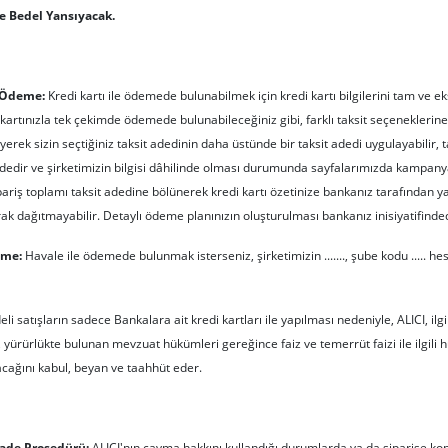
e Bedel Yansıyacak.
e Ödeme:
Kredi kartı ile ödemede bulunabilmek için kredi kartı bilgilerini tam ve e
kartınızla tek çekimde ödemede bulunabileceğiniz gibi, farklı taksit seçenekleri
rek sizin seçtiğiniz taksit adedinin daha üstünde bir taksit adedi uygulayabilir, 
indedir ve şirketimizin bilgisi dâhilinde olması durumunda sayfalarımızda kampanya
pariş toplamı taksit adedine bölünerek kredi kartı özetinize bankanız tarafından yans
rak dağıtmayabilir. Detaylı ödeme planınızın oluşturulması bankanız inisiyatifinded
eme:
Havale ile ödemede bulunmak isterseniz, şirketimizin ......., şube kodu ..... hesa
 satışların sadece Bankalara ait kredi kartları ile yapılması nedeniyle, ALICI, ilgili 
, yürürlükte bulunan mevzuat hükümleri gereğince faiz ve temerrüt faizi ile ilgili
ağını kabul, beyan ve taahhüt eder.
 İade Prosedürü:
ALICI'nın cayma hakkını kullandığı durumlarda ya da siparişe ko