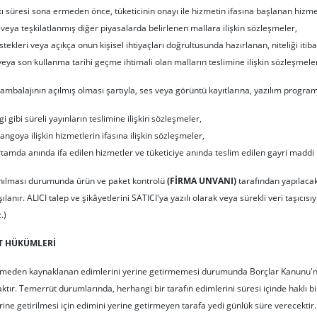
 süresi sona ermeden önce, tüketicinin onayı ile hizmetin ifasına başlanan hizme
a veya teşkilatlanmış diğer piyasalarda belirlenen mallara ilişkin sözleşmeler,
 istekleri veya açıkça onun kişisel ihtiyaçları doğrultusunda hazırlanan, niteliği i
 veya son kullanma tarihi geçme ihtimali olan malların teslimine ilişkin sözleşmele
 ambalajının açılmış olması şartıyla, ses veya görüntü kayıtlarına, yazılım progra
i gibi süreli yayınların teslimine ilişkin sözleşmeler,
angoya ilişkin hizmetlerin ifasına ilişkin sözleşmeler,
ortamda anında ifa edilen hizmetler ve tüketiciye anında teslim edilen gayri maddi 
nılması durumunda ürün ve paket kontrolü
(FİRMA UNVANI)
tarafından yapılacak
lanır. ALICI talep ve şikâyetlerini SATICI'ya yazılı olarak veya sürekli veri taşıcısıyl
z.)
T HÜKÜMLERİ
eşmeden kaynaklanan edimlerini yerine getirmemesi durumunda Borçlar Kanunu
tır. Temerrüt durumlarında, herhangi bir tarafın edimlerini süresi içinde haklı 
ine getirilmesi için edimini yerine getirmeyen tarafa yedi günlük süre verecekti