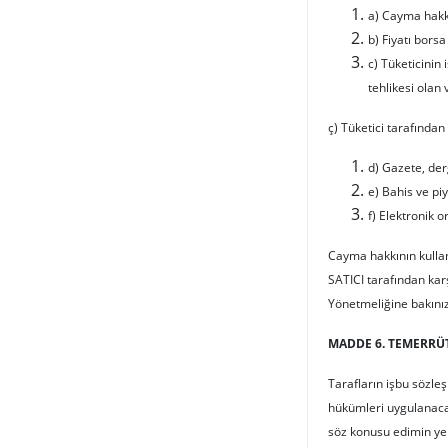
a) Cayma hakkı
b) Fiyatı bors
c) Tüketicinin
tehlikesi olan
ç) Tüketici tarafından
d) Gazete, derg
e) Bahis ve piy
f) Elektronik 
Cayma hakkının kulla
SATICI tarafından karşı
Yönetmeliğine bakını
MADDE 6. TEMERRÜ
Tarafların işbu sözl
hükümleri uygulanacak
söz konusu edimin yer