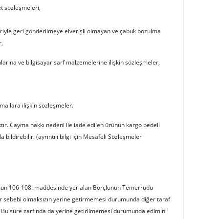
t sözleşmeleri,
tibariyle geri gönderilmeye elverişli olmayan ve çabuk bozulma
r,
mlarına ve bilgisayar sarf malzemelerine ilişkin sözleşmeler,
mallara ilişkin sözleşmeler.
tır. Cayma hakkı nedeni ile iade edilen ürünün kargo bedeli
a bildirebilir. (ayrıntılı bilgi için Mesafeli Sözleşmeler
'nun 106-108. maddesinde yer alan Borçlunun Temerrüdü
bir sebebi olmaksızın yerine getirmemesi durumunda diğer taraf
r. Bu süre zarfında da yerine getirilmemesi durumunda edimini