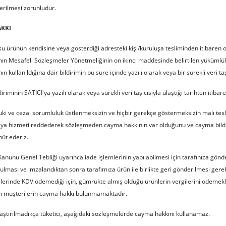
erilmesi zorunludur.
AKKI
u ürünün kendisine veya gösterdiği adresteki kişi/kuruluşa tesliminden itibaren 
nın Mesafeli Sözleşmeler Yönetmeliğinin on ikinci maddesinde belirtilen yükümlü
kullanıldığına dair bildirimin bu süre içinde yazılı olarak veya bir sürekli veri taşı
riminin SATICI'ya yazılı olarak veya sürekli veri taşıcısıyla ulaştığı tarihten itibar
kuki ve cezai sorumluluk üstlenmeksizin ve hiçbir gerekçe göstermeksizin malı tesl
eya hizmeti reddederek sözleşmeden cayma hakkının var olduğunu ve cayma bildir
hüt ederiz.
 Kanunu Genel Tebliği uyarınca iade işlemlerinin yapılabilmesi için tarafınıza gö
rulması ve imzalandıktan sonra tarafımıza ürün ile birlikte geri gönderilmesi ger
şlerinde KDV ödemediği için, gümrükte almış olduğu ürünlerin vergilerini ödemek
in müşterilerin cayma hakkı bulunmamaktadır.
laştırılmadıkça tüketici, aşağıdaki sözleşmelerde cayma hakkını kullanamaz.