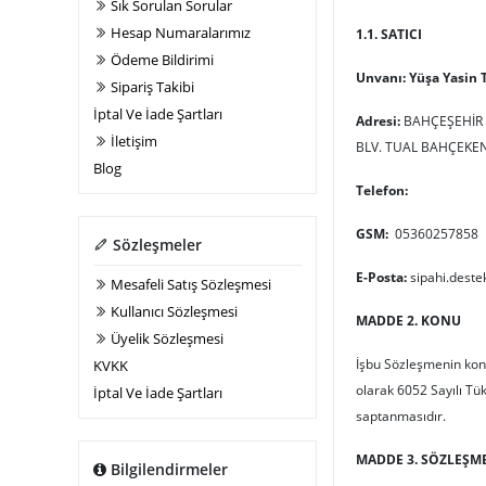
Sık Sorulan Sorular
Hesap Numaralarımız
1.1. SATICI
Ödeme Bildirimi
Unvanı: Yüşa Yasin 
Sipariş Takibi
İptal Ve İade Şartları
Adresi:
BAHÇEŞEHİR 
İletişim
BLV. TUAL BAHÇEKEN
Blog
Telefon:
GSM:
05360257858
Sözleşmeler
E-Posta:
sipahi.dest
Mesafeli Satış Sözleşmesi
Kullanıcı Sözleşmesi
MADDE 2. KONU
Üyelik Sözleşmesi
İşbu Sözleşmenin konus
KVKK
olarak 6052 Sayılı Tü
İptal Ve İade Şartları
saptanmasıdır.
MADDE 3. SÖZLEŞM
Bilgilendirmeler