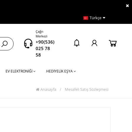
Türkçe
Çağrı
Merkezi
+90(536)
025 78
58
EV ELEKTRONİĞİ
HEDİYELİK EŞYA
Anasayfa
/
Mesafeli Satış Sözleşmesi