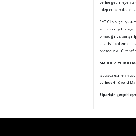
yerine getirmeyen tar
talep etme hakkına sa
SATICI'nın işbu yüküm
sel baskını gibi olağ
olmadığını, siparişin
siparişi iptal etmesi h
prosedür ALICI tarafın
MADDE 7. YETKİLİ 
İşbu sözleşmenin uygu
yerindeki Tüketici Mah
Siparişin gerçekleş