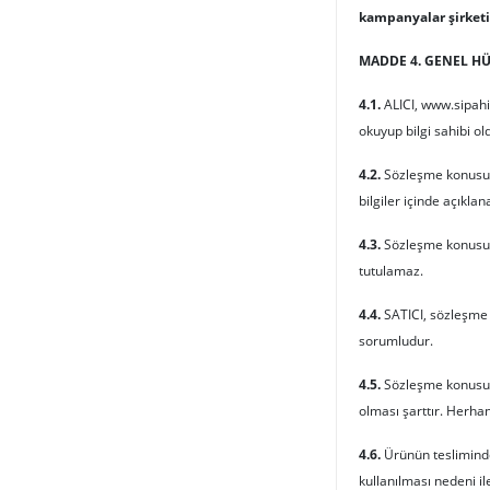
kampanyalar şirket
MADDE 4. GENEL H
4.1.
ALICI, www.sipahit
okuyup bilgi sahibi o
4.2.
Sözleşme konusu ür
bilgiler içinde açıkla
4.3.
Sözleşme konusu ü
tutulamaz.
4.4.
SATICI, sözleşme k
sorumludur.
4.5.
Sözleşme konusu ür
olması şarttır. Herha
4.6.
Ürünün tesliminden
kullanılması nedeni i