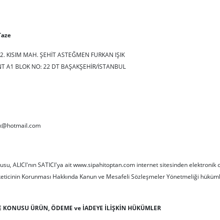
Taze
2. KISIM MAH. ŞEHİT ASTEĞMEN FURKAN IŞIK
T A1 BLOK NO: 22 DT BAŞAKŞEHİR/İSTANBUL
ek@hotmail.com
u, ALICI'nın SATICI'ya ait www.sipahitoptan.com internet sitesinden elektronik ortam
keticinin Korunması Hakkında Kanun ve Mesafeli Sözleşmeler Yönetmeliği hükümle
E KONUSU ÜRÜN, ÖDEME ve İADEYE İLİŞKİN HÜKÜMLER