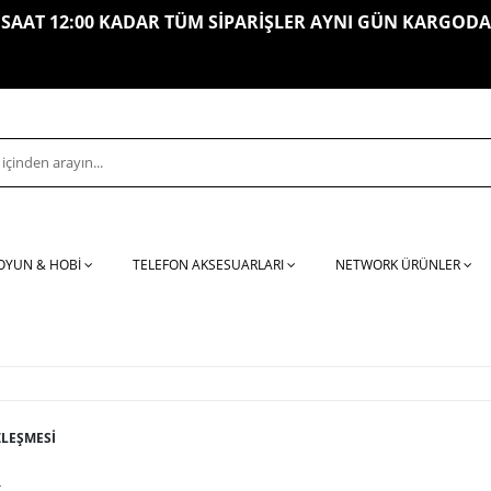
SAAT 12:00 KADAR TÜM SİPARİŞLER AYNI GÜN KARGODA
OYUN & HOBİ
TELEFON AKSESUARLARI
NETWORK ÜRÜNLER
ZLEŞMESİ
R