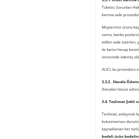
Tüketici Sorunları Hak
kartına iade prosedürü
Müşterimiz ürünü kaç 
sonra, banka posları
edilen iade tutarları,
ile kartın hesap kesim
öncesinde ödemiş oldu
ALICI, bu prosedürü o
3.3.2. Havale Ödem
(hesabın fatura adresi
3.4. Teslimat Şekli v
Teslimat, anlaşmalı ka
bulunmaması durumunda
kaynaklanan her türlü
bedeli ürün bedeline