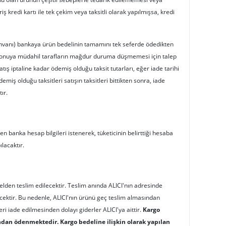
ş kredi kartı ile tek çekim veya taksitli olarak yapılmışsa, kredi
nvanı)
bankaya ürün bedelinin tamamını tek seferde ödedikten
, konuya müdahil tarafların mağdur duruma düşmemesi için talep
atış iptaline kadar ödemiş olduğu taksit tutarları, eğer iade tarihi
iş olduğu taksitleri satışın taksitleri bittikten sonra, iade
ır.
banka hesap bilgileri istenerek, tüketicinin belirttiği hesaba
lacaktır.
e elden teslim edilecektir. Teslim anında ALICI'nın adresinde
ektir. Bu nedenle, ALICI'nın ürünü geç teslim almasından
i iade edilmesinden dolayı giderler ALICI'ya aittir.
Kargo
ından ödenmektedir. Kargo bedeline ilişkin olarak yapılan