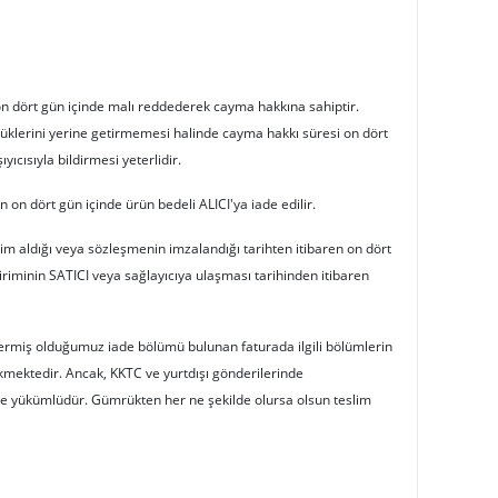
on dört gün içinde malı reddederek cayma hakkına sahiptir.
lüklerini yerine getirmemesi halinde cayma hakkı süresi on dört
yıcısıyla bildirmesi yeterlidir.
en on dört gün içinde ürün bedeli ALICI'ya iade edilir.
im aldığı veya sözleşmenin imzalandığı tarihten itibaren on dört
iminin SATICI veya sağlayıcıya ulaşması tarihinden itibaren
ndermiş olduğumuz iade bölümü bulunan faturada ilgili bölümlerin
ekmektedir. Ancak, KKTC ve yurtdışı gönderilerinde
le yükümlüdür. Gümrükten her ne şekilde olursa olsun teslim