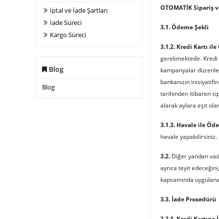
OTOMATİK Sipariş v
İptal ve İade Şartları
İade Süreci
3.1. Ödeme Şekli
Kargo Süreci
3.1.2. Kredi Kartı il
gerekmektedir. Kredi 
Blog
kampanyalar düzenleye
bankanızın inisiyatif
Blog
tarihinden itibaren si
alarak aylara eşit ola
3.1.3. Havale ile Öd
havale yapabilirsiniz.
3.2.
Diğer yandan vadeli
ayrıca teyit edeceğini
kapsamında uygulanac
3.3. İade Prosedürü
3.3.1. Kredi Kartına