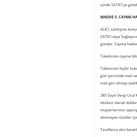
içinde SATICI'ya gönd
MADDE 5. CAYMA H
ALICI, sözleşme konus
SATICI veya Sağlayıcı
gündür. Cayma hakkının 
Tüketicinin cayma bildi
Tüketicinin hiçbir hu
gün içerisinde malı v
malı geri almayı taah
385 Sayılı Vergi Usul
eksiksiz olarak doldu
müşterilerimiz sipari
alınmayan ürünler iç
Taraflarca aksi karar