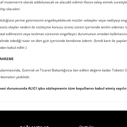
af mütemerrit olarak addolunacak ve alacaklı edimin ifasını talep etmek suretiyle
hip olacaktır.
lülüğünü yerine getirmesini engelleyebilecek mücbir sebepler veya nakliyeyi eng
anüstü olaylar nedeni ile sözleşme konusu ürünü süresi içerisinde teslim edemez i
 iptal edilmesini veya teslimat süresinin engelleyici durumunun ortadan kalkmasına 
alinde ödediği tutar on dört gün içerisinde kendisine ödenir. (kredi kartı ile yapılan 
dan kabul edilir.)
MAHKEME
lanmasında, Gümrük ve Ticaret Bakanlığınca ilan edilen değere kadar Tüketici So
kemeleri yetkilidir.
mesi durumunda ALICI işbu sözleşmenin tüm koşullarını kabul etmiş sayılır