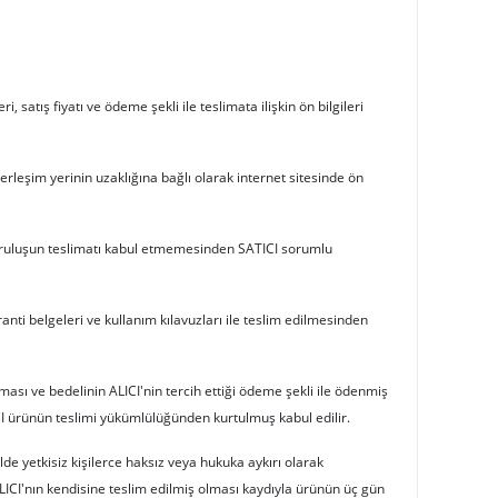
satış fiyatı ve ödeme şekli ile teslimata ilişkin ön bilgileri
rleşim yerinin uzaklığına bağlı olarak internet sitesinde ön
/kuruluşun teslimatı kabul etmemesinden SATICI sorumlu
anti belgeleri ve kullanım kılavuzları ile teslim edilmesinden
ası ve bedelinin ALICI'nin tercih ettiği ödeme şekli ile ödenmiş
ICI ürünün teslimi yükümlülüğünden kurtulmuş kabul edilir.
e yetkisiz kişilerce haksız veya hukuka aykırı olarak
LICI'nın kendisine teslim edilmiş olması kaydıyla ürünün üç gün