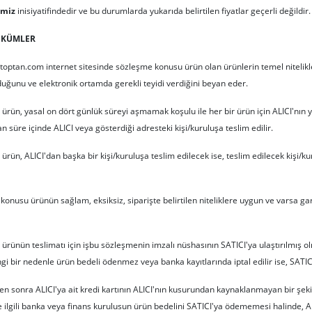
imiz
inisiyatifindedir ve bu durumlarda yukarıda belirtilen fiyatlar geçerli değildir.
ÜKÜMLER
optan.com internet sitesinde sözleşme konusu ürün olan ürünlerin temel nitelikleri, 
lduğunu ve elektronik ortamda gerekli teyidi verdiğini beyan eder.
ün, yasal on dört günlük süreyi aşmamak koşulu ile her bir ürün için ALICI'nın ye
nan süre içinde ALICI veya gösterdiği adresteki kişi/kuruluşa teslim edilir.
rün, ALICI'dan başka bir kişi/kuruluşa teslim edilecek ise, teslim edilecek kişi
onusu ürünün sağlam, eksiksiz, siparişte belirtilen niteliklere uygun ve varsa gar
ünün teslimatı için işbu sözleşmenin imzalı nüshasının SATICI'ya ulaştırılmış olm
ngi bir nedenle ürün bedeli ödenmez veya banka kayıtlarında iptal edilir ise, SAT
 sonra ALICI'ya ait kredi kartının ALICI'nın kusurundan kaynaklanmayan bir şekild
le ilgili banka veya finans kurulusun ürün bedelini SATICI'ya ödememesi halinde, A