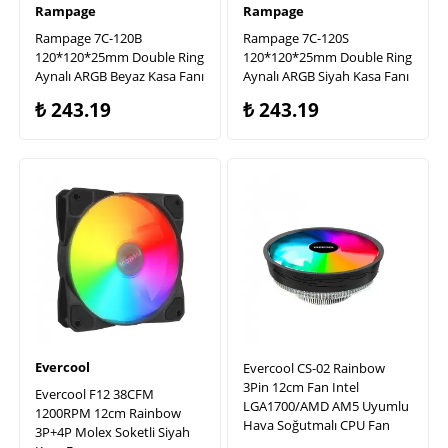
Rampage
Rampage
Rampage 7C-120B
Rampage 7C-120S
120*120*25mm Double Ring
120*120*25mm Double Ring
Aynalı ARGB Beyaz Kasa Fanı
Aynalı ARGB Siyah Kasa Fanı
₺
243.19
₺
243.19
Evercool
Evercool CS-02 Rainbow
3Pin 12cm Fan Intel
Evercool F12 38CFM
LGA1700/AMD AM5 Uyumlu
1200RPM 12cm Rainbow
Hava Soğutmalı CPU Fan
3P+4P Molex Soketli Siyah