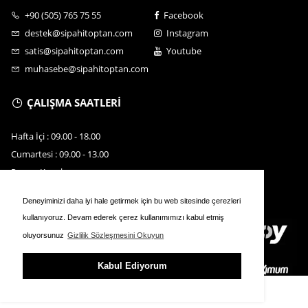
+90 (505) 765 75 55
Facebook
destek@sipahitoptan.com
Instagram
satis@sipahitoptan.com
Youtube
muhasebe@sipahitoptan.com
ÇALIŞMA SAATLERİ
Hafta İçi : 09.00 - 18.00
Cumartesi : 09.00 - 13.00
Pazar : Kapalı
Deneyiminizi daha iyi hale getirmek için bu web sitesinde çerezleri
kullanıyoruz. Devam ederek çerez kullanımımızı kabul etmiş
oluyorsunuz
Gizlilik Sözleşmesini Okuyun
Kabul Ediyorum
ÜYE GİRİŞİ
SEPET