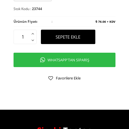
Stok Kodu :
23744
Ürünün Fiyatı
:
₺
76.06
+ KDV
SEPETE EKLE
WHATSAPP'TAN SİPARİŞ
Favorilere Ekle