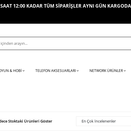
SAAT 12:00 KADAR TÜM SİPARİŞLER AYNI GÜN KARGODA
OYUN & HOBİ
TELEFON AKSESUARLARI
NETWORK ÜRÜNLER
dece Stoktaki Ürünleri Göster
En Çok İncelenenler