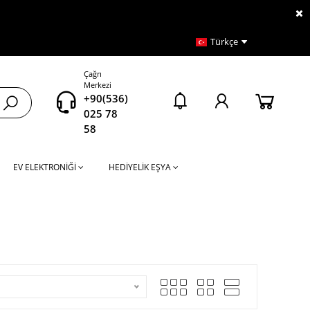
Türkçe
Çağrı
Merkezi
+90(536)
025 78
58
EV ELEKTRONİĞİ
HEDİYELİK EŞYA