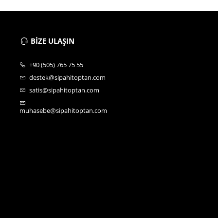
BİZE ULAŞIN
+90 (505) 765 75 55
destek@sipahitoptan.com
satis@sipahitoptan.com
muhasebe@sipahitoptan.com