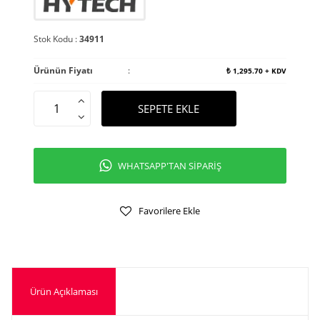
Stok Kodu :
34911
Ürünün Fiyatı
:
₺
1,295.70
+ KDV
SEPETE EKLE
WHATSAPP'TAN SİPARİŞ
Favorilere Ekle
Ürün Açıklaması