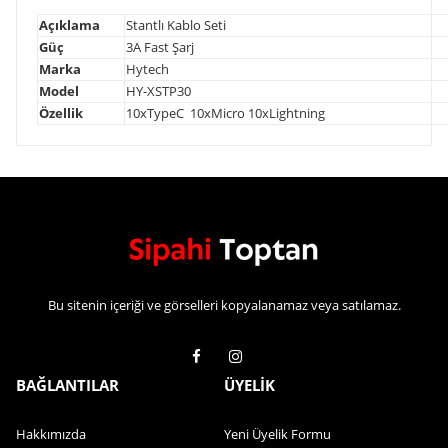
Açıklama
Stantlı Kablo Seti
Güç
3A Fast Şarj
Marka
Hytech
Model
HY-XSTP30
Özellik
10xTypeC 10xMicro 10xLightning
Bu sitenin içeriği ve görselleri kopyalanamaz veya satılamaz.
BAĞLANTILAR
ÜYELİK
Hakkımızda
Yeni Üyelik Formu