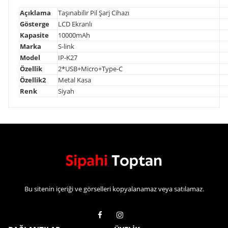
Açıklama
Taşınabilir Pil Şarj Cihazı
Gösterge
LCD Ekranlı
Kapasite
10000mAh
Marka
S-link
Model
IP-K27
Özellik
2*USB+Micro+Type-C
Özellik2
Metal Kasa
Renk
Siyah
Bu sitenin içeriği ve görselleri kopyalanamaz veya satılamaz.