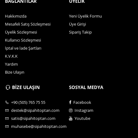
BAĞLANTILAR
ÜYELİK
Hakkımızda
Yeni Üyelik Formu
Mesafeli Satış Sözleşmesi
Üye Girişi
Üyelik Sözleşmesi
Sipariş Takip
Kullanıcı Sözleşmesi
İptal ve İade Şartları
K.V.K.K
Yardım
Bize Ulaşın
BİZE ULAŞIN
SOSYAL MEDYA
+90 (505) 765 75 55
Facebook
destek@sipahitoptan.com
Instagram
satis@sipahitoptan.com
Youtube
muhasebe@sipahitoptan.com