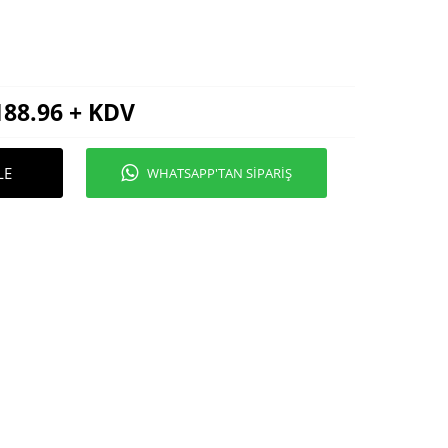
188.96
+ KDV
LE
WHATSAPP'TAN SİPARİŞ