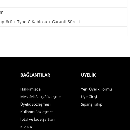
mm
aptörü + Type-C Kablosu + Garanti Süresi
BAĞLANTILAR
ÜYELİK
Hakkımızda
Yeni Üyelik Formu
Mesafeli Satış Sözleşmesi
Üye Girişi
Üyelik Sözleşmesi
Sipariş Takip
Kullanıcı Sözleşmesi
İptal ve İade Şartları
K.V.K.K