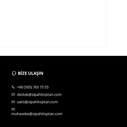
BİZE ULAŞIN
+90 (505) 765 75 55
destek@sipahitoptan.com
satis@sipahitoptan.com
muhasebe@sipahitoptan.com