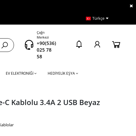
Türkçe
Çağrı
Merkezi
+90(536)
025 78
58
EV ELEKTRONİĞİ
HEDİYELİK EŞYA
e-C Kablolu 3.4A 2 USB Beyaz
 Kablolar