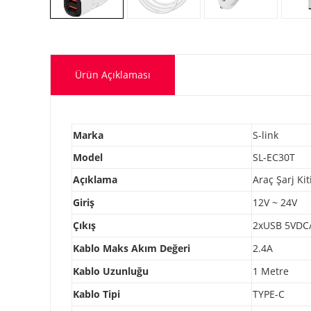
Ürün Açıklaması
Marka
S-link
Model
SL-EC30T
Açıklama
Araç Şarj Kit
Giriş
12V ~ 24V
Çıkış
2xUSB 5VDC/
Kablo Maks Akım Değeri
2.4A
Kablo Uzunluğu
1 Metre
Kablo Tipi
TYPE-C